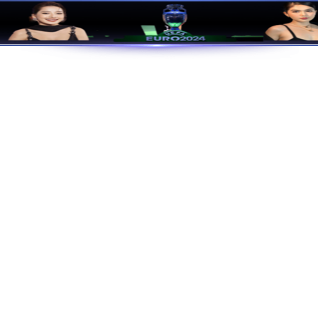
官网!
业务范围
工程案例
技术服务