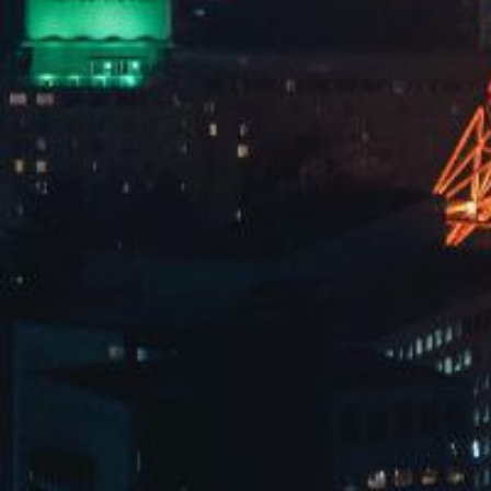
更多
公司动态
开云体育楼顶高尔夫圆满竣工
体育器材维修保养制度
如何处理篮球场木地板伸缩缝
篮球场地技术要求
体育木地板在中国的发展