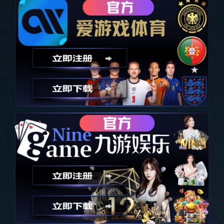
运动地板,迷你高尔夫,壁球馆,足球场,塑胶地板,
查看所有
硅PU球
场,儿童游乐设施
攀岩墙
壁球馆
玻璃式壁球馆
匹克球场