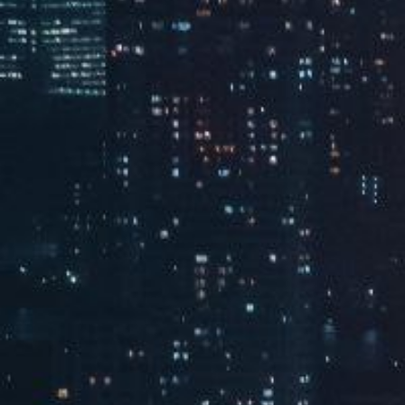
墙
马鞍山奥体中心壁球馆
西安交大壁球馆
西
上海华山公寓网球场
你高尔夫
昆山文体中心游乐设施
上海青
产品材料
查看所有