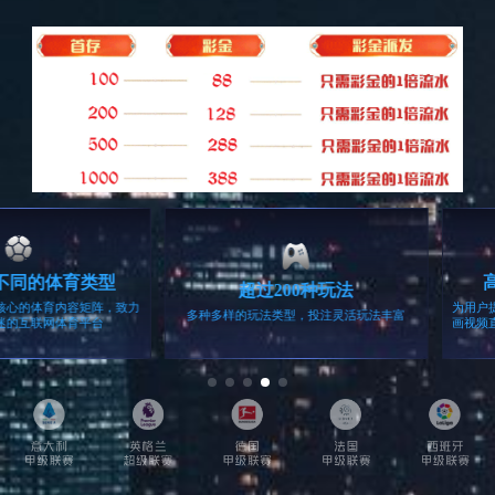
硅PU球场
儿童游乐设施
运动地板
高尔夫
工程案例
查看所有